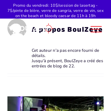
Skip
Promo du vendredi: 10$/session de lasertag -
to
7$/pinte de bière, verre de sangria, verre de vin, sex
content
on the beach et bloody caesar de 11h à 19h
A propos BoulZeye
Cet auteur n'a pas encore fourni de
détails.
Jusqu'à présent, BoulZeye a créé des
entrées de blog de 22.