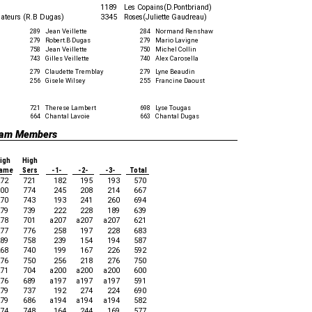
1189
Les Copains(D.Pontbriand)
dateurs (R.B Dugas)
3345
Roses(Juliette Gaudreau)
289
Jean Veillette
284
Normand Renshaw
279
Robert.B Dugas
279
Mario Lavigne
758
Jean Veillette
750
Michel Collin
743
Gilles Veillette
740
Alex Carosella
279
Claudette Tremblay
279
Lyne Beaudin
256
Gisele Wilsey
255
Francine Daoust
721
Therese Lambert
698
Lyse Tougas
664
Chantal Lavoie
663
Chantal Dugas
Team Members
igh
High
ame
Sers
-1-
-2-
-3-
Total
72
721
182
195
193
570
00
774
245
208
214
667
70
743
193
241
260
694
79
739
222
228
189
639
78
701
a207
a207
a207
621
77
776
258
197
228
683
89
758
239
154
194
587
68
740
199
167
226
592
76
750
256
218
276
750
71
704
a200
a200
a200
600
76
689
a197
a197
a197
591
79
737
192
274
224
690
79
686
a194
a194
a194
582
74
748
164
244
169
577