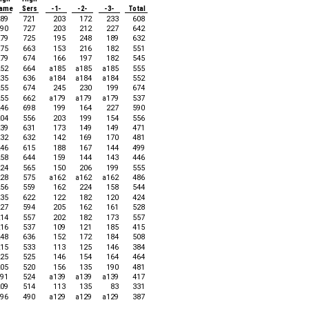
ame
Sers
-1-
-2-
-3-
Total
89
721
203
172
233
608
90
727
203
212
227
642
79
725
195
248
189
632
75
663
153
216
182
551
79
674
166
197
182
545
52
664
a185
a185
a185
555
35
636
a184
a184
a184
552
55
674
245
230
199
674
55
662
a179
a179
a179
537
46
698
199
164
227
590
04
556
203
199
154
556
39
631
173
149
149
471
32
632
142
169
170
481
46
615
188
167
144
499
58
644
159
144
143
446
24
565
150
206
199
555
28
575
a162
a162
a162
486
56
559
162
224
158
544
35
622
122
182
120
424
27
594
205
162
161
528
14
557
202
182
173
557
16
537
109
121
185
415
48
636
152
172
184
508
15
533
113
125
146
384
25
525
146
154
164
464
05
520
156
135
190
481
91
524
a139
a139
a139
417
09
514
113
135
83
331
96
490
a129
a129
a129
387