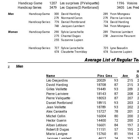
Handicap Game
1207
Les surprises (P.Valiquette)
1196
Voisins
Handicap Series
3479
Les Copains(D.Pontbriand)
3405
Les Pre
Men
Handicap Game
300
David Harding
289
Yvon Mongeau
279
Normand Caron
279
Pierre Lariviere
Handicap Series
776
Daniel Pontbriand
774
David Harding
748
Jacques Lambert
744
Yvon Mongeau
Women
Handicap Game
290
Sylvie Larochelle
289
Therese Lambert
275
Chantal Dugas
258
Jeannine Fleurant
255
Suzanne Lupien
Handicap Series
727
Sylvie Larochelle
725
Lyne Beaudin
674
Claudette Tremblay
674
Suzanne Lupien
Average List of Regular 
z
Men
H
Name
Pins Gms
Ave
G
Léo Desjardins
20029
93
215
2
David Harding
18708
87
215
3
Gilles Veillette
19449
93
209
2
Pierre Lariviere
18143
87
208
2
Pierre Valiquette
18053
87
207
2
Daniel Pontbriand
18915
93
203
2
Jean Veillette
18789
93
202
2
Alex Carosella
15727
78
201
2
Michel Collin
16004
80
200
2
Hector Guerin
14400
72
200
2
Alban Leblanc
16601
84
197
2
Robert.B Dugas
11151
57
195
2
Mario Lavigne
15760
81
194
2
Jacques Lambert
4612
24
192
2