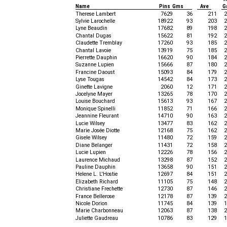
Name
Pins Gms
Ave
G
Therese Lambert
7629
36
211
2
Sylvie Larochelle
18922
93
203
2
Lyne Beaudin
17682
89
198
2
Chantal Dugas
15622
81
192
2
Claudette Tremblay
17260
93
185
2
Chantal Lavoie
13919
75
185
2
Pierrette Dauphin
16620
90
184
2
Suzanne Lupien
15666
87
180
2
Francine Daoust
15093
84
179
2
Lyse Tougas
14542
84
173
2
Ginette Lavigne
2060
12
171
2
Jocelyne Mayer
13265
78
170
2
Louise Bouchard
15613
93
167
2
Monique Spinelli
11852
71
166
2
Jeannine Fleurant
14710
90
163
2
Lucie Wilsey
13477
83
162
2
Marie Josée Diotte
12168
75
162
2
Gisele Wilsey
11480
72
159
2
Diane Belanger
11431
72
158
2
Lucie Lupien
12226
78
156
2
Laurence Michaud
13298
87
152
2
Pauline Dauphin
13658
90
151
2
Helene L. L'Hostie
12697
84
151
2
Elizabeth Richard
11105
75
148
2
Christiane Frechette
12730
87
146
2
France Bellerose
12178
87
139
2
Nicole Dorion
11745
84
139
1
Marie Charbonneau
12063
87
138
2
Juliette Gaudreau
10786
83
129
1