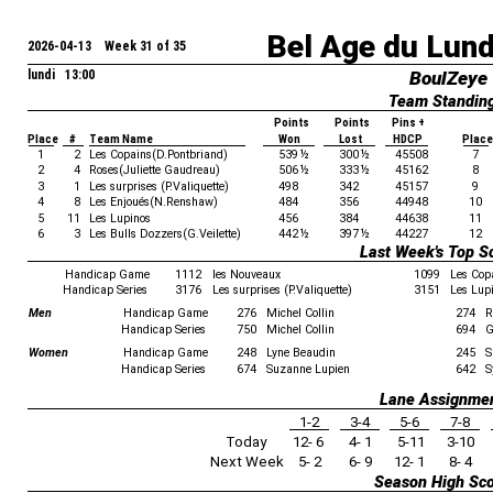
Bel Age du Lun
2026-04-13 Week 31 of 35
lundi 13:00
BoulZeye
Team Standin
Points
Points
Pins +
Place
#
Team Name
Won
Lost
HDCP
Place
1
2
Les Copains(D.Pontbriand)
539
½
300
½
45508
7
2
4
Roses(Juliette Gaudreau)
506
½
333
½
45162
8
3
1
Les surprises (P.Valiquette)
498
342
45157
9
4
8
Les Enjoués(N.Renshaw)
484
356
44948
10
5
11
Les Lupinos
456
384
44638
11
6
3
Les Bulls Dozzers(G.Veilette)
442
½
397
½
44227
12
Last Week's Top S
Handicap Game
1112
les Nouveaux
1099
Les Cop
Handicap Series
3176
Les surprises (P.Valiquette)
3151
Les Lup
Men
Handicap Game
276
Michel Collin
274
R
Handicap Series
750
Michel Collin
694
G
Women
Handicap Game
248
Lyne Beaudin
245
S
Handicap Series
674
Suzanne Lupien
642
S
Lane Assignme
1-2
3-4
5-6
7-8
Today
12- 6
4- 1
5-11
3-10
Next Week
5- 2
6- 9
12- 1
8- 4
Season High Sc