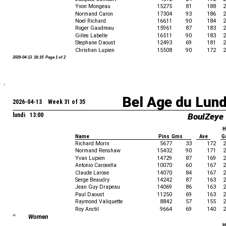
Yvon Mongeau
15275
81
188
2
Normand Caron
17304
93
186
2
Noel Richard
16611
90
184
2
Roger Gaudreau
15961
87
183
2
Gilles Labelle
16511
90
183
2
Stephane Daoust
12493
69
181
2
Christian Lupien
15508
90
172
2
2026-04-13 16:15 Page 1 of 2
Bel Age du Lun
2026-04-13 Week 31 of 35
lundi 13:00
BoulZeye
H
Name
Pins Gms
Ave
G
Richard Morin
5677
33
172
2
Normand Renshaw
15432
90
171
2
Yvan Lupien
14729
87
169
2
Antonio Carosella
10070
60
167
2
Claude Larose
14070
84
167
2
Serge Beaudry
14242
87
163
2
Jean Guy Drapeau
14069
86
163
2
Paul Daoust
11250
69
163
2
Raymond Valiquette
8842
57
155
2
Roy Anctil
9664
69
140
2
"
Women
H