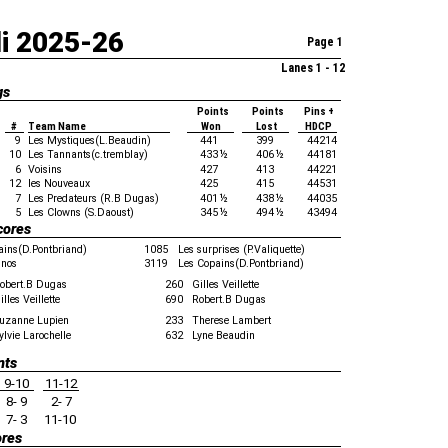
di 2025-26
Page 1
Lanes 1 - 12
gs
Points
Points
Pins +
#
Team Name
Won
Lost
HDCP
9
Les Mystiques(L.Beaudin)
441
399
44214
10
Les Tannants(c.tremblay)
433
½
406
½
44181
6
Voisins
427
413
44221
12
les Nouveaux
425
415
44531
7
Les Predateurs (R.B Dugas)
401
½
438
½
44035
5
Les Clowns (S.Daoust)
345
½
494
½
43494
cores
ains(D.Pontbriand)
1085
Les surprises (P.Valiquette)
inos
3119
Les Copains(D.Pontbriand)
obert.B Dugas
260
Gilles Veillette
illes Veillette
690
Robert.B Dugas
uzanne Lupien
233
Therese Lambert
ylvie Larochelle
632
Lyne Beaudin
nts
9-10
11-12
8- 9
2- 7
7- 3
11-10
ores