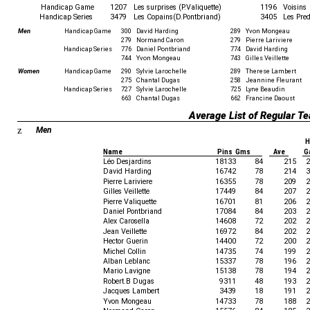
Handicap Game
1207
Les surprises (P.Valiquette)
1196
Voisins
Handicap Series
3479
Les Copains(D.Pontbriand)
3405
Les Pre
Men
Handicap Game
300
David Harding
289
Yvon Mongeau
279
Normand Caron
279
Pierre Lariviere
Handicap Series
776
Daniel Pontbriand
774
David Harding
744
Yvon Mongeau
743
Gilles Veillette
Women
Handicap Game
290
Sylvie Larochelle
289
Therese Lambert
275
Chantal Dugas
258
Jeannine Fleurant
Handicap Series
727
Sylvie Larochelle
725
Lyne Beaudin
663
Chantal Dugas
662
Francine Daoust
Average List of Regular 
z
Men
H
Name
Pins Gms
Ave
G
Léo Desjardins
18133
84
215
2
David Harding
16742
78
214
3
Pierre Lariviere
16355
78
209
2
Gilles Veillette
17449
84
207
2
Pierre Valiquette
16701
81
206
2
Daniel Pontbriand
17084
84
203
2
Alex Carosella
14608
72
202
2
Jean Veillette
16972
84
202
2
Hector Guerin
14400
72
200
2
Michel Collin
14735
74
199
2
Alban Leblanc
15337
78
196
2
Mario Lavigne
15138
78
194
2
Robert.B Dugas
9311
48
193
2
Jacques Lambert
3439
18
191
2
Yvon Mongeau
14733
78
188
2