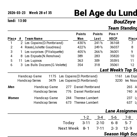
Bel Age du Lun
2026-03-23 Week 28 of 35
lundi 13:00
BoulZeye
Team Standin
Points
Points
Pins +
Place
#
Team Name
Won
Lost
HDCP
Place
1
2
Les Copains(D.Pontbriand)
430
½
241
½
36168
7
2
4
Roses(Juliette Gaudreau)
422
½
249
½
36037
8
3
1
Les surprises (P.Valiquette)
405
½
266
½
36001
9
4
8
Les Enjoués(N.Renshaw)
389
283
35820
10
5
11
Les Lupinos
363
309
35595
11
6
3
Les Bulls Dozzers(G.Veilette)
354
318
35061
12
Last Week's Top S
Handicap Game
1175
Les Copains(D.Pontbriand)
1161
Les Enj
Handicap Series
3479
Les Copains(D.Pontbriand)
3230
les Nou
Men
Handicap Game
277
Daniel Pontbriand
265
A
Handicap Series
776
Daniel Pontbriand
740
A
Women
Handicap Game
244
Therese Lambert
237
L
Handicap Series
673
Therese Lambert
637
L
Lane Assignme
1-2
3-4
5-6
7-8
Today
3-11
2-10
6- 8
5- 7
Next Week
8- 1
7-11
2- 3
12- 9
Season High Sc