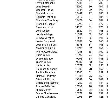
Sylvie Larochelle
17085
84
203
2
Lyne Beaudin
15792
80
197
2
Chantal Dugas
13844
72
192
2
Chantal Lavoie
13441
72
186
2
Pierrette Dauphin
15512
84
184
2
Claudette Tremblay
15479
84
184
2
Francine Daoust
15093
84
179
2
Suzanne Lupien
14323
81
176
2
Lyse Tougas
12620
75
168
2
Jocelyne Mayer
11601
69
168
2
Ginette Lavigne
1504
9
167
2
Louise Bouchard
13909
84
165
2
Jeannine Fleurant
13375
81
165
2
Monique Spinelli
10195
62
164
2
Marie Josée Diotte
11208
69
162
2
Lucie Wilsey
11999
74
162
2
Diane Belanger
9996
63
158
2
Gisele Wilsey
9909
63
157
2
Lucie Lupien
10771
69
156
2
Laurence Michaud
11900
78
152
2
Pauline Dauphin
12260
81
151
2
Helene L. L'Hostie
11306
75
150
2
Elizabeth Richard
9847
66
149
2
Christiane Frechette
11269
78
144
2
France Bellerose
10892
78
139
2
Nicole Dorion
10887
78
139
1
Marie Charbonneau
10872
78
139
2
Juliette Gaudreau
10296
80
128
1