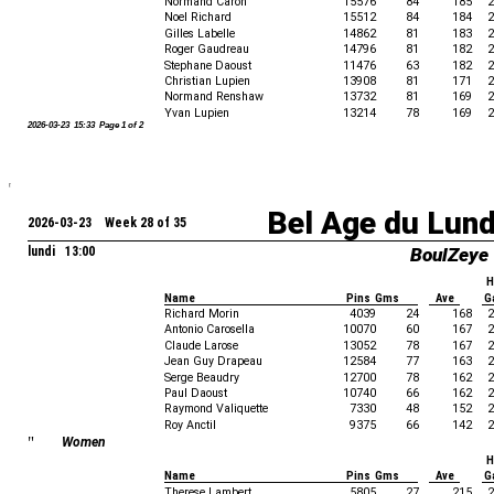
Normand Caron
15576
84
185
2
Noel Richard
15512
84
184
2
Gilles Labelle
14862
81
183
2
Roger Gaudreau
14796
81
182
2
Stephane Daoust
11476
63
182
2
Christian Lupien
13908
81
171
2
Normand Renshaw
13732
81
169
2
Yvan Lupien
13214
78
169
2
2026-03-23 15:33 Page 1 of 2
Bel Age du Lun
2026-03-23 Week 28 of 35
lundi 13:00
BoulZeye
H
Name
Pins Gms
Ave
G
Richard Morin
4039
24
168
2
Antonio Carosella
10070
60
167
2
Claude Larose
13052
78
167
2
Jean Guy Drapeau
12584
77
163
2
Serge Beaudry
12700
78
162
2
Paul Daoust
10740
66
162
2
Raymond Valiquette
7330
48
152
2
Roy Anctil
9375
66
142
2
"
Women
H
Name
Pins Gms
Ave
G
Therese Lambert
5805
27
215
2